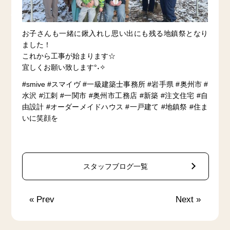
お子さんも一緒に鍬入れし思い出にも残る地鎮祭となり
ました！
これから工事が始まります☆
宜しくお願い致します°˖✧
#smive #スマイヴ #一級建築士事務所 #岩手県 #奥州市 #
水沢 #江刺 #一関市 #奥州市工務店 #新築 #注文住宅 #自
由設計 #オーダーメイドハウス #一戸建て #地鎮祭 #住ま
いに笑顔を
スタッフブログ一覧
«
Prev
Next
»