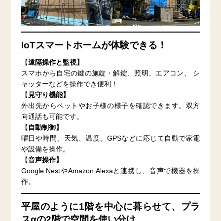
IoTスマートホームが体験できる！
【
遠隔操作と監視】
スマホから自宅の鍵の施錠・解錠、照明、エアコン、 シ
ャッターなどを操作でき便利！
【
見守り機能】
外出先からペットやお子様の様子を確認できます。双方
向通話も可能です。
【
自動制御】
曜日や時間、天気、温度、GPSなどに応じて自動で家電
や設備を操作。
【
音声操作】
Google NestやAmazon Alexaと連携し、音声で機器を操
作。
平屋のように1階を中心に暮らせて、プラ
スαの2階で空間を使い分け