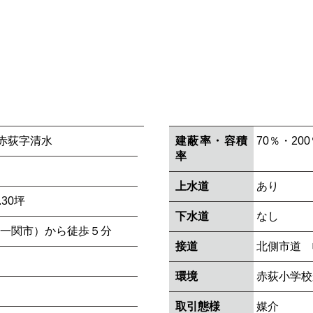
赤荻字清水
建蔽率・容積
70％・20
率
上水道
あり
.30坪
下水道
なし
（一関市）から徒歩５分
接道
北側市道 幅
環境
赤荻小学校
取引態様
媒介