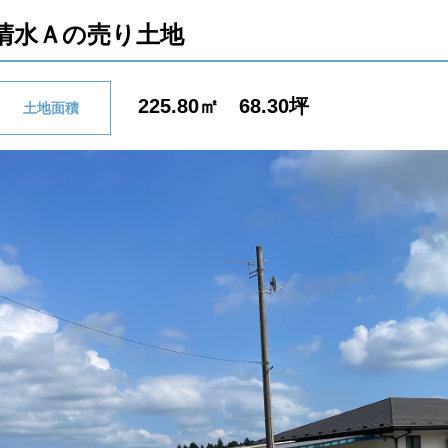
清水Ａの売り土地
225.80㎡ 68.30坪
土地面積