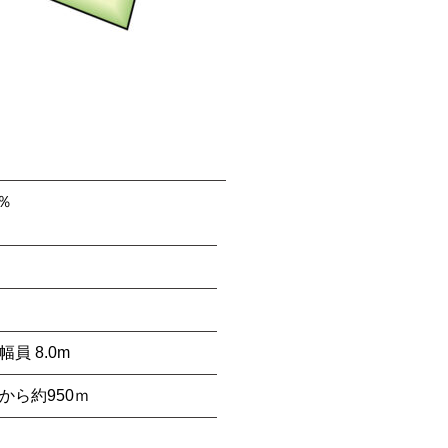
0％
員 8.0m
から約950ｍ