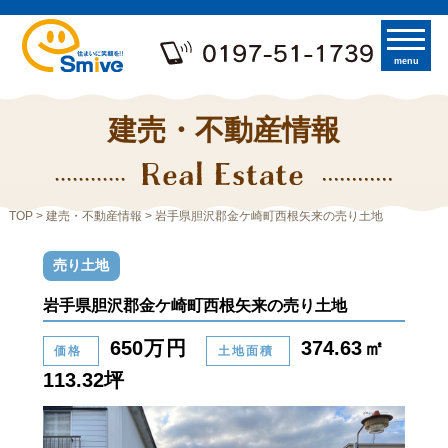
menu
建売・不動産情報
TOP
>
建売・不動産情報
> 岩手県胆沢郡金ケ崎町西根矢来の売り土地
売り土地
岩手県胆沢郡金ケ崎町西根矢来の売り土地
650万円
374.63㎡
価格
土地面積
113.32坪