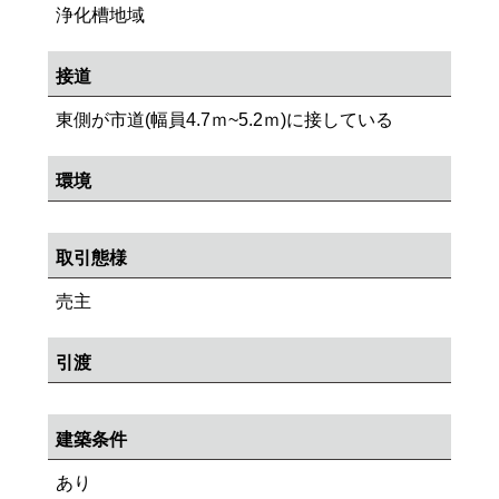
浄化槽地域
接道
東側が市道(幅員4.7ｍ~5.2ｍ)に接している
環境
取引態様
売主
引渡
建築条件
あり