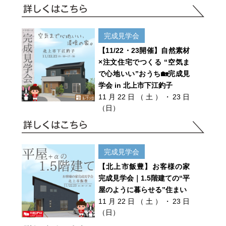
完成見学会
【11/22・23開催】自然素材
×注文住宅でつくる “空気ま
で心地いい”おうち🏡完成見
学会 in 北上市下江釣子
11月22日（土）・23日
（日）
完成見学会
【北上市飯豊】お客様の家
完成見学会｜1.5階建ての“平
屋のように暮らせる”住まい
11月22日（土）・23日
（日）