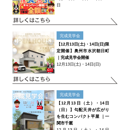
日
完成見学会
【12月13日(土)・14日(日)限
定開催】奥州市水沢朝日町
｜完成見学会開催
12月13日(土)・14日(日)
完成見学会
【12月13日（土）・14日
（日）】勾配天井が広がり
を生むコンパクト平屋 ｜一
関市千厩
12月13日（土）・14日