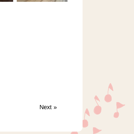
Next
»