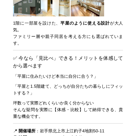
1階に一部屋を設けた、
平屋のように使える設計
が大人
気。
ファミリー層や親子同居を考える方にも選ばれていま
す。
✅ 今なら「見比べ」できる！メリットを体感して
から選べます
「平屋に住みたいけど本当に自分に合う？」
「平屋と1.5階建て、どっちが自分たちの暮らしにフィッ
トする？」
坪数って実際どれくらいか良く分からない
そんな疑問を実際に【体感・比較】して納得できる、貴
重な機会です。
📍
開催場所
：岩手県北上市上江釣子4地割50-11