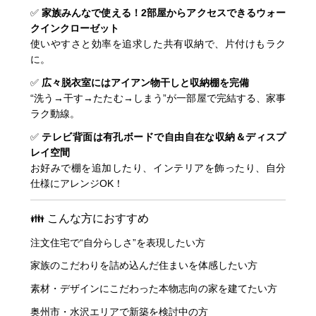
✅
家族みんなで使える！2部屋からアクセスできるウォー
クインクローゼット
使いやすさと効率を追求した共有収納で、片付けもラク
に。
✅
広々脱衣室にはアイアン物干しと収納棚を完備
“洗う→干す→たたむ→しまう”が一部屋で完結する、家事
ラク動線。
✅
テレビ背面は有孔ボードで自由自在な収納＆ディスプ
レイ空間
お好みで棚を追加したり、インテリアを飾ったり、自分
仕様にアレンジOK！
👪 こんな方におすすめ
注文住宅で“自分らしさ”を表現したい方
家族のこだわりを詰め込んだ住まいを体感したい方
素材・デザインにこだわった本物志向の家を建てたい方
奥州市・水沢エリアで新築を検討中の方