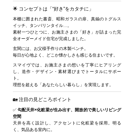
🌟 コンセプトは「“好き”をカタチに」
本棚に囲まれた書斎、昭和ガラスの扉、真鍮のトグルス
イッチ、タンバリンタイル…。
素材一つひとつに、お施主さまの「好き」が詰まった完
全オーダーメイド住宅が完成しました。
玄関には、お父様手作りの木製ベンチ。
毎日が心地よく、どこか懐かしさも感じる住まいです。
スマイヴでは、お施主さまの想いを丁寧にヒアリング
し、造作・デザイン・素材選びまでトータルにサポー
ト。
理想を超える「あなたらしい暮らし」を実現します。
🏡 注目の見どころポイント
✅
勾配天井×化粧梁が生み出す、開放的で美しいリビング
空間
天井を高く設計し、アクセントに化粧梁を採用。明る
く、気品ある室内に。