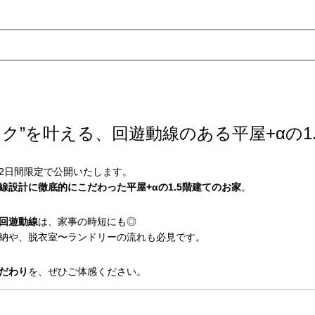
ク”を叶える、回遊動線のある平屋+αの1
2日間限定で公開いたします。
線設計に徹底的にこだわった平屋+αの1.5階建てのお家
。
回遊動線
は、家事の時短にも◎
納や、脱衣室〜ランドリーの流れも必見です。
こだわり
を、ぜひご体感ください。