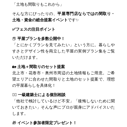
「土地も間取りもこれから」
そんな方にぴったりの、
平屋専門店ならではの間取り・
土地・資金の総合提案イベント
です✨
✅フェスの注目ポイント
📕
平屋プランを多数公開中！
「とにかくプランを見てみたい」という方に。暮らしや
すさとデザイン性を両立した平屋の実例プラン集をご覧
いただけます。
🏡
土地＋間取りのセット提案
北上市・花巻市・奥州市周辺の土地情報もご用意。ご希
望エリアに合わせた間取りと土地のセット提案で、理想
の平屋暮らしを具体化！
👷‍♂️
一級建築士による個別相談
「他社で検討しているけど不安」「後悔しないために聞
いておきたい」そんな声にプロが親身にアドバイスいた
します。
🎁
イベント参加者限定プレゼント！